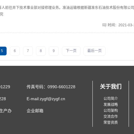
贵强等人前往井下技术事业部对接修理业务。准油运输根据新疆准东石油技术股份有限公
完
时间：2021-03-1
5
6
7
8
9
下一页
最后一页
关于我们
1229
传真号码：0990-6601228
28
E-mail:zygf@zygf.cn
公司简介
发展战略
生产办
企业邮箱
公司架构
交流合作
荣誉资质