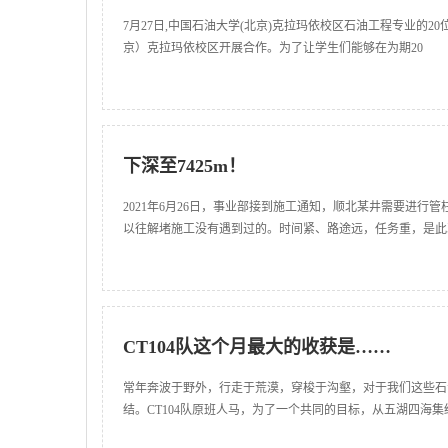
7月27日,中国石油大学(北京)克拉玛依校区石油工程专业的
京）克拉玛依校区开展合作。为了让学生们能够在为期20
下深至7425m！
2021年6月26日，事业部接到施工通知，顺北某井需要进
以往解堵施工没有遇到过的。时间紧、路途远，任务重，是此
CT104队这个月最大的收获是……
常年奔波于野外，行走于荒漠，穿梭于沟壑，对于我们这些石
结。CT104队原班人马，为了一个共同的目标，从五湖四海集