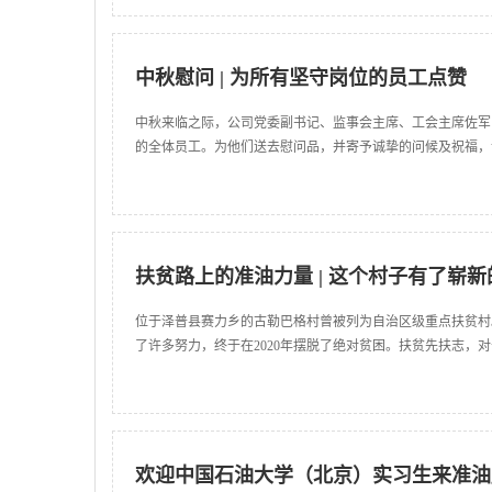
中秋慰问 | 为所有坚守岗位的员工点赞
中秋来临之际，公司党委副书记、监事会主席、工会主席佐军
的全体员工。为他们送去慰问品，并寄予诚挚的问候及祝福，
扶贫路上的准油力量 | 这个村子有了崭
位于泽普县赛力乡的古勒巴格村曾被列为自治区级重点扶贫村
了许多努力，终于在2020年摆脱了绝对贫困。扶贫先扶志，对
欢迎中国石油大学（北京）实习生来准油