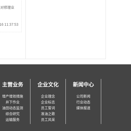
司对修理业
6 11:37:53
主营业务
企业文化
新闻中心
增产增效措施
企业理念
公司新闻
井下作业
企业标志
行业动态
油田动态监测
员工誓词
媒体报道
综合研究
准油之歌
运输服务
员工风采