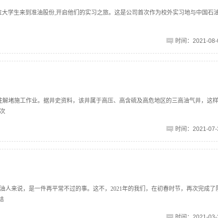
20位大学生来到准油股份,开启他们的实习之旅。这是公司首次作为校外实习地与中国石
时间：2021-08-0
行管柱解堵施工作业。据井史资料，该井属于高压、高含硫及高危地区的三高油气井，这
次
时间：2021-07-3
油人来说，是一件再平常不过的事。这不，2021年的我们，在初春时节，再次完成了
结
时间：2021-03-3