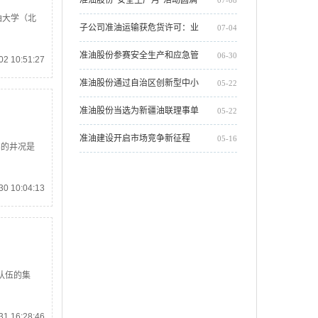
油大学（北
收官
子公司准油运输获危货许可：业
07-04
务整合助力油服主业发展
准油股份参赛安全生产和应急管
06-30
2 10:51:27
理知识讲解大赛，两项作品摘得
准油股份通过自治区创新型中小
05-22
荣誉
企业复核
准油股份当选为新疆油联理事单
05-22
位
准油建设开启市场竞争新征程
05-16
样的井况是
0 10:04:13
队伍的集
1 16:28:46