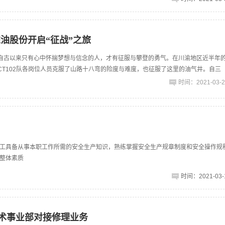
油股份开启“征战”之旅
自古以来只有心中怀揣梦想与信念的人，才有征服与攀登的勇气。在川渝地区近半年
CT102队各岗位人员克服了山路十八弯的险度与难度，也征服了这里的油气井。自三
时间：2021-03-29
工具备从事本职工作所需的安全生产知识，熟练掌握安全生产规章制度和安全操作规
整体素质
时间：2021-03-1
技术事业部对接修理业务