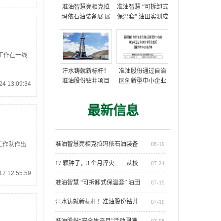
准油智慧亮相克拉
准油智慧 “可拆卸式
玛依石油装备展 展
保温套” 油田实测成
示多项油田技术方
功，获高度评价
案
工作在一线
汗水铸就新标杆！
准油股份通过自治
准油股份钻井项目
区创新型中小企业
4 13:09:34
部创单日进尺712米
复核
新纪录
最新信息
准油智慧亮相克拉玛依石油装备
08-19
工作队作出
展 展示多项油田技术方案
17 颗种子，3 个月淬火——从校
07-24
7 12:55:59
园到油田，准油股份 2025 届新员
准油智慧 “可拆卸式保温套” 油田
07-19
工开启人生新章
实测成功，获高度评价
汗水铸就新标杆！准油股份钻井
07-10
项目部创单日进尺712米新纪录
准油股份“安全生产月”活动圆满
07-08