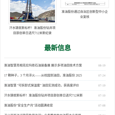
准油股份通过自治区创新型中小企
业复核
汗水铸就新标杆！准油股份钻井项
目部创单日进尺712米新纪录
最新信息
准油智慧亮相克拉玛依石油装备展 展示多项油田技术方案
08-19
17 颗种子，3 个月淬火——从校园到油田，准油股份 2025
07-24
届新员工开启人生新章
准油智慧 “可拆卸式保温套” 油田实测成功，获高度评价
07-19
汗水铸就新标杆！准油股份钻井项目部创单日进尺712米新
07-10
纪录
准油股份“安全生产月”活动圆满收官
07-08