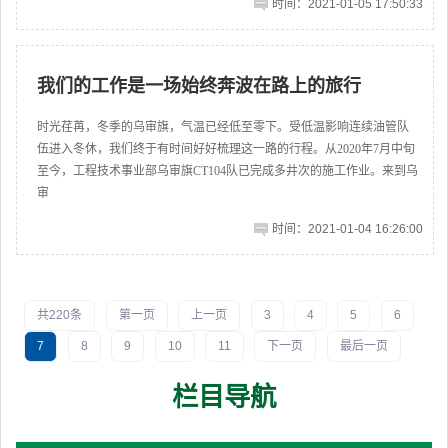
时间：2021-01-05 17:50:33
我们的工作是一场始终奔波在路上的旅行
时光荏苒，冬季的乌审旗，气温已经低至零下。受低温影响连续油管队
伍进入冬休，我们终于有时间好好梳理这一路的行程。从2020年7月中旬
至今，工程技术事业部乌审旗CT104队已完成多井次的施工作业。来到乌
审
时间：2021-01-04 16:26:00
共220条
第一页
上一页
3
4
5
6
7
8
9
10
11
下一页
最后一页
栏目导航