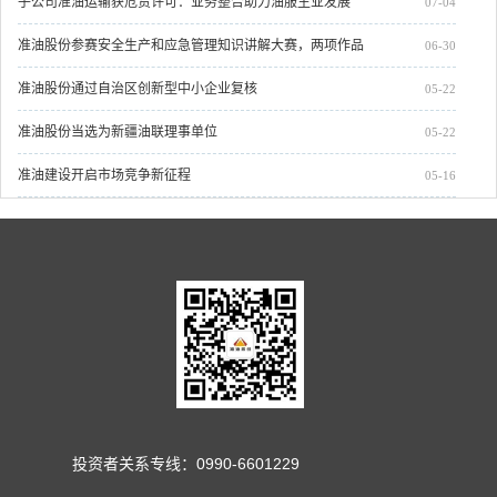
子公司准油运输获危货许可：业务整合助力油服主业发展
07-04
准油股份参赛安全生产和应急管理知识讲解大赛，两项作品
06-30
摘得荣誉
准油股份通过自治区创新型中小企业复核
05-22
准油股份当选为新疆油联理事单位
05-22
准油建设开启市场竞争新征程
05-16
投资者关系专线：0990-6601229