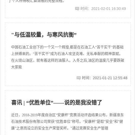
了个人所得税汇算清缴的完整流程。
时间：2021-02-01 16:30:49
"与低温较量，与寒风抗衡”
中国石油工业创下的一个又一个辉煌,都是在石油工人“苦干实干”的基础
上拼搏来的。“苦干实干”成为石油人攻坚克难、无私奉献的精神禀赋。
在火烧山油区，就有着这样的油服人。入冬之后,油区的温度几乎要跌破
大家能
时间：2021-01-21 12:55:48
喜讯 | “优胜单位”——说的是我没错了
近日，2018-2019年度自治区“安康杯”竞赛活动评选结果公布，新疆准东
石油技术股份有限公司荣获“优胜单位”称号。“安康杯”是取"安全"和"健
康"之意而设立的安全生产荣誉奖杯。"通过竞赛安全生产管理