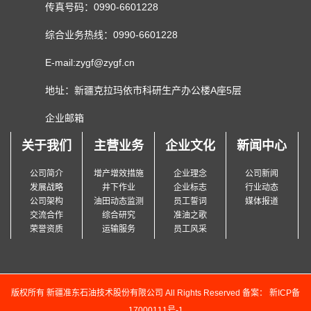
传真号码：0990-6601228
综合业务热线：0990-6601228
E-mail:zygf@zygf.cn
地址：新疆克拉玛依市科研生产办公楼A座5层
企业邮箱
关于我们
主营业务
企业文化
新闻中心
公司简介
增产增效措施
企业理念
公司新闻
发展战略
井下作业
企业标志
行业动态
公司架构
油田动态监测
员工誓词
媒体报道
交流合作
综合研究
准油之歌
荣誉资质
运输服务
员工风采
版权所有 新疆准东石油技术股份有限公司 All Rights Reserved 备案：
新ICP备
17000111号-1