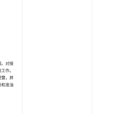
调。对接
接工作。
经营，并
份和准油