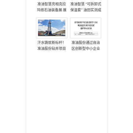
准油智慧亮相克拉
准油智慧 “可拆卸式
玛依石油装备展 展
保温套” 油田实测成
示多项油田技术方
功，获高度评价
案
汗水铸就新标杆！
准油股份通过自治
准油股份钻井项目
区创新型中小企业
部创单日进尺712米
复核
新纪录