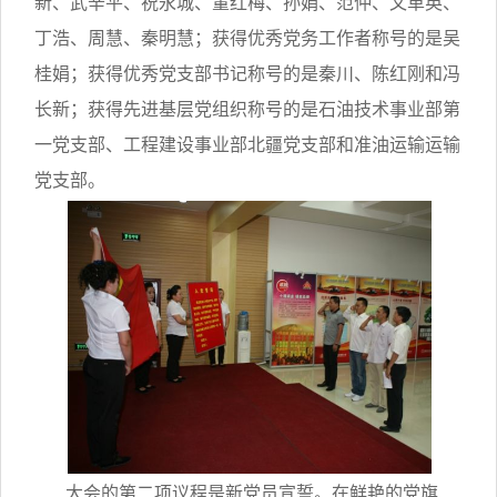
新、武辛平、祝永城、董红梅、孙娟、范仲、文革英、
丁浩、周慧、秦明慧；获得优秀党务工作者称号的是吴
桂娟；获得优秀党支部书记称号的是秦川、陈红刚和冯
长新；获得先进基层党组织称号的是石油技术事业部第
一党支部、工程建设事业部北疆党支部和准油运输运输
党支部。
大会的第二项议程是新党员宣誓。在鲜艳的党旗