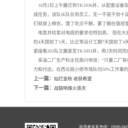
10月2日上午搬迁到TK1036井，从配套
成任务，该队从队长到员工，无一不是干劲十足
们就穿上棉衣，饿了吃点干粮，累了躺在值班
电泵井检泵对电缆的要求也特别高， 但在大家
的4天提前了1天，比正常设计工期7天提前了4
紧接着203队又搬家至TK1003井，用3天
采油二厂生产科主任高兴地说：“只要二厂有任
力和付出，在西北局小修市场队均50%工作量
上一篇：
灿烂金秋 收获希望
下一篇：
战鼓响烽火连天
投资者关系专线：0990-660