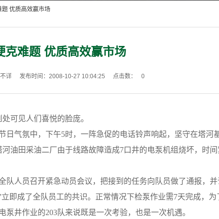
难题 优质高效赢市场
硬克难题 优质高效赢市场
不详
发布时间：2008-10-27 10:04:25
点击数：
0
处可见人们喜悦的脸庞。
节日气氛中，下午5时，一阵急促的电话铃声响起，坚守在塔河
塔河油田采油二厂由于线路故障造成7口井的电泵机组烧坏，时间
织全队人员召开紧急动员会议，把接到的任务向队员做了通报，并
”立即成了全队员工的共识。正常情况下检泵作业需7天完成，为
电泵井作业的203队来说既是一次考验，也是一次机遇。