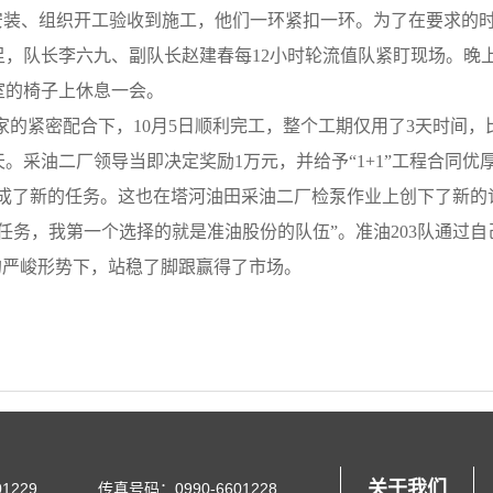
设备安装、组织开工验收到施工，他们一环紧扣一环。为了在要求的
，队长李六九、副队长赵建春每12小时轮流值队紧盯现场。晚
室的椅子上休息一会。
的紧密配合下，10月5日顺利完工，整个工期仅用了3天时间，
天。采油二厂领导当即决定奖励1万元，并给予“1+1”工程合同优
时间完成了新的任务。这也在塔河油田采油二厂检泵作业上创下了新的
务，我第一个选择的就是准油股份的队伍”。准油203队通过自
的严峻形势下，站稳了脚跟赢得了市场。
关于我们
1229
传真号码：0990-6601228