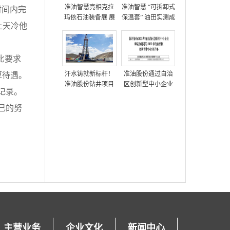
准油智慧亮相克拉
准油智慧 “可拆卸式
时间内完
玛依石油装备展 展
保温套” 油田实测成
上天冷他
示多项油田技术方
功，获高度评价
案
比要求
汗水铸就新标杆！
准油股份通过自治
厚待遇。
准油股份钻井项目
区创新型中小企业
记录。
部创单日进尺712米
复核
新纪录
己的努
主营业务
企业文化
新闻中心