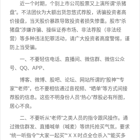
近一个时期，个别上市公司股票又上演所谓“杀猪
盘”。不法团伙为大额出货忽悠式荐股，诱骗投资者高
价接盘，当天股价暴跌导致投资者损失惨重。股市“杀
猪盘”涉嫌诈骗、操纵证券市场、非法荐股（非法经
营）等多种违法犯罪活动，请广大投资者高度警惕，谨
防上当受骗。
一、不要轻信电话、直播间、微信群、微信公众
号、QQ、APP、
博客、微博、股吧、论坛、网站所谓的“股神”“专
家”“老师”，也不要相信通过音视频、“晒单”等方式间接
荐股的信息。这些不明身份人员“热心”荐股必有所图，
居心不良。
二、不要听从“老师”之类人员的指令跟风操作。通
过微信群发、直播喊单（喊麦）等烘托抢买气氛，要求
“统一听指令”“大家一起买”“ＸＸ时点全仓杀入”“能买多