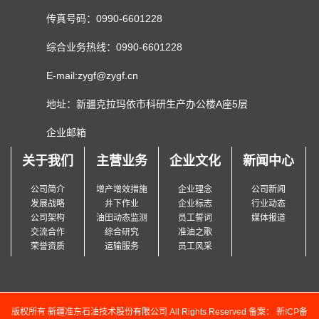
传真号码：0990-6601228
综合业务热线：0990-6601228
E-mail:zygf@zygf.cn
地址：新疆克拉玛依市科研生产办公楼A座5层
企业邮箱
关于我们
主营业务
企业文化
新闻中心
公司简介
增产增效措施
企业理念
公司新闻
发展战略
井下作业
企业标志
行业动态
公司架构
油田动态监测
员工誓词
媒体报道
交流合作
综合研究
准油之歌
荣誉资质
运输服务
员工风采
版权所有 新疆准东石油技术股份有限公司 All Rights Reserved 备案：
新ICP备