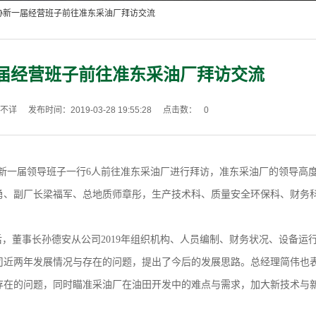
长协新一届经营班子前往准东采油厂拜访交流
届经营班子前往准东采油厂拜访交流
不详
发布时间：2019-03-28 19:55:28
点击数：
0
新一届领导班子一行6人前往准东采油厂进行拜访，准东采油厂的领导高
勇、副厂长梁福军、总地质师章彤，生产技术科、质量安全环保科、财务
董事长孙德安从公司2019年组织机构、人员编制、财务状况、设备运
司近两年发展情况与存在的问题，提出了今后的发展思路。总经理简伟也
存在的问题，同时瞄准采油厂在油田开发中的难点与需求，加大新技术与