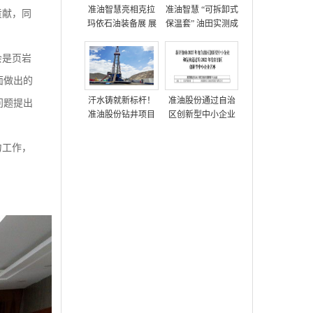
准油智慧亮相克拉
准油智慧 “可拆卸式
贡献，同
玛依石油装备展 展
保温套” 油田实测成
示多项油田技术方
功，获高度评价
案
会是页岩
面做出的
汗水铸就新标杆！
准油股份通过自治
问题提出
准油股份钻井项目
区创新型中小企业
部创单日进尺712米
复核
新纪录
力工作，