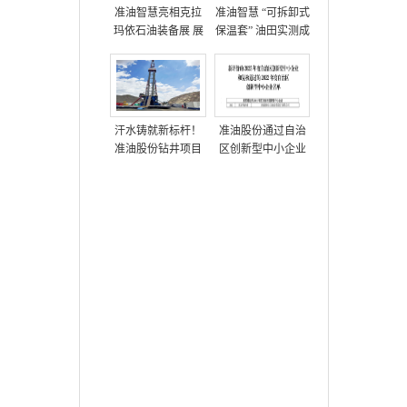
准油智慧亮相克拉
准油智慧 “可拆卸式
玛依石油装备展 展
保温套” 油田实测成
示多项油田技术方
功，获高度评价
案
汗水铸就新标杆！
准油股份通过自治
准油股份钻井项目
区创新型中小企业
部创单日进尺712米
复核
新纪录