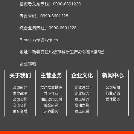
投资者关系专线：0990-6601229
传真号码：0990-6601228
综合业务热线：0990-6601228
E-mail:zygf@zygf.cn
地址：新疆克拉玛依市科研生产办公楼A座5层
企业邮箱
关于我们
主营业务
企业文化
新闻中心
公司简介
增产增效措施
企业理念
公司新闻
发展战略
井下作业
企业标志
行业动态
公司架构
油田动态监测
员工誓词
媒体报道
交流合作
综合研究
准油之歌
荣誉资质
运输服务
员工风采